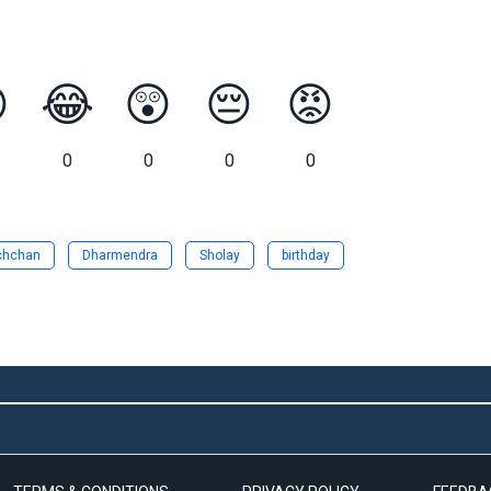

😂
😲
😔
😡
0
0
0
0
hchan‬
‪Dharmendra‬
‪Sholay
birthday