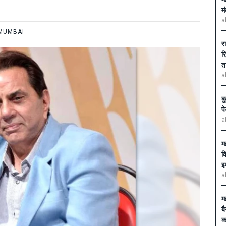
म
a
MUMBAI
र
र
त
a
ब
प
a
म
व
इ
a
म
ब
का