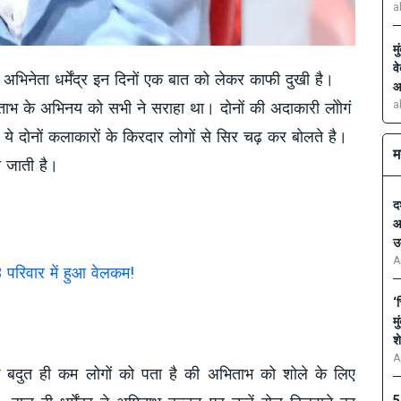
a
म
व
भिनेता धर्मेंद्र इन दिनों एक बात को लेकर काफी दुखी है।
आ
a
 अमिताभ के अभिनय को सभी ने सराहा था। दोनों की अदाकारी लोोगं
 दोनों कलाकारों के किरदार लोगों से सिर चढ़ कर बोलते है।
म
ी जाती है।
द
आ
उ
A
 परिवार में हुआ वेलकम!
‘
म
श
A
दुत ही कम लोगों को पता है की अभिताभ को शोले के लिए
5