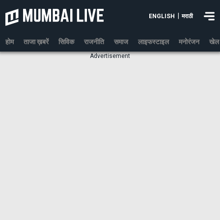
|
ENGLISH
मराठी
होम
ताजा ख़बरें
सिविक
राजनीति
समाज
लाइफस्टाइल
मनोरंजन
खेल
Advertisement