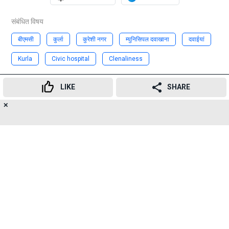
संबंधित विषय
बीएमसी
कुर्ला
कुरेशी नगर
म्युनिसिपल दवाखाना
दवाईयां
Kurla
Civic hospital
Clenaliness
Advertisement
LIKE
SHARE
✕
15
👍
😍
😂
😲
😔
😡
SHARES