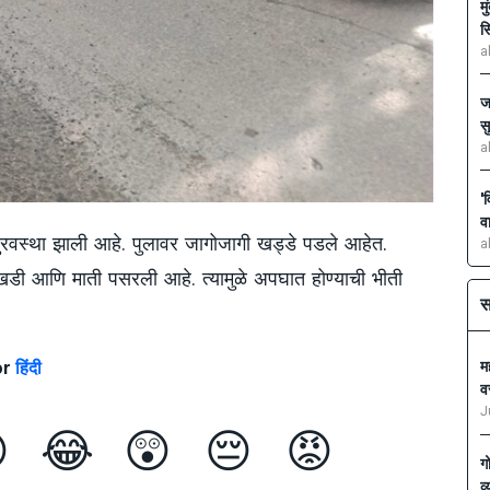
म
स
a
ज
स
a
'
व
ुरवस्था झाली आहे. पुलावर जागोजागी खड्डे पडले आहेत.
a
ी खडी आणि माती पसरली आहे. त्यामुळे अपघात होण्याची भीती
स
or
हिंदी
मह
व
J

😂
😲
😔
😡
ग
व