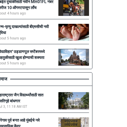
ुंबईत दुचाकींसाठी नवीन MH01FL नंबर
िरीज 10 ऑगस्टपासून लाँच
bout 4 hours ago
न्म-मृत्यू दाखल्यांसाठी बीएमसीची नवी
ुविधा
bout 5 hours ago
विद्याविहार' उड्डाणपूल सप्टेंबरमध्ये
ाहतुकीसाठी खुला होण्याची शक्यता
bout 5 hours ago
माज
ाराष्ट्रात जैन विद्यार्थ्यांसाठी सात
सतिगृहे बांधणार
ul 3, 11:18 AM IST
ोरेगाव पूर्व बनत आहे मुंबईचे नवे
्यावसायिक केंद्र