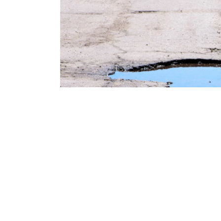
SHARES
लवकरच सुरू होणाऱ्या
नवी मुंब
20