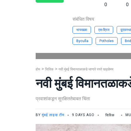
0
0
संबंधित विषय
भायखळा
एस-ब्रिज
दूरावस्थ
Byculla
Potholes
Bri
होम
सिविक
नवी मुंबई विमानतळाकडे जाणारे रस्ते खड्डेमय
नवी मुंबई विमानतळाकड
प्रवाशांकडून सुरक्षिततेबाबत चिंता
BY
मुंबई लाइव्ह टीम
9 DAYS AGO
सिविक
MU