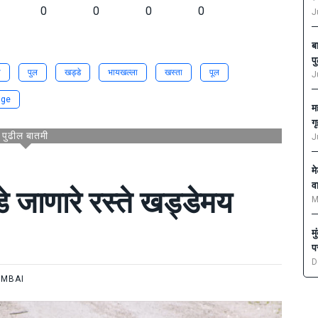
0
0
0
0
J
ब
प
ा
पुल
खड्डे
भायखल्ला
खस्ता
पूल
J
dge
म
ग
पुढील बातमी
J
म
व
े जाणारे रस्ते खड्डेमय
M
म
प
D
MBAI