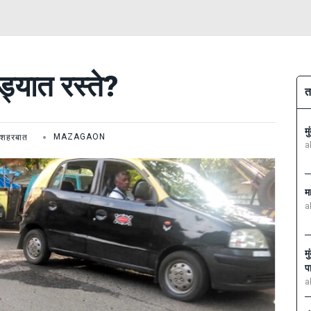
ड्यात रस्ते?
त
म
शहरबात
MAZAGAON
a
म
a
म
प
a