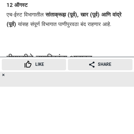
12 ऑगस्ट
एच-ईस्ट विभागातील
सांताक्रूझ (पूर्व), खार (पूर्व) आणि वांद्रे
(पूर्व)
यांसह संपूर्ण विभागात पाणीपुरवठा बंद राहणार आहे.
बीएमसीचे नागरिकांना आवाहन
LIKE
SHARE
महापालिकेने नागरिकांना आवश्यक तेवढा पाण्याचा साठा करून
✕
15
👍
😍
😂
😲
😔
😡
SHARES
ठेवण्याचे, पाण्याचा काटकसरीने वापर करण्याचे तसेच खबरदारीचा
उपाय म्हणून पुढील काही दिवस
पिण्याचे पाणी उकळून आणि
गाळून वापरण्याचे
आवाहन केले आहे. देखभाल कामादरम्यान
नागरिकांनी सहकार्य करावे, असेही बीएमसीने म्हटले आहे.