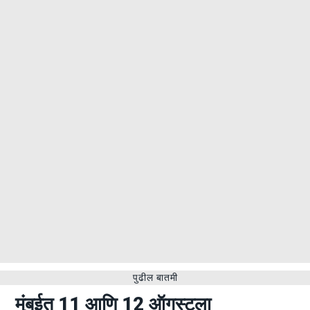
पुढील बातमी
मुंबईत 11 आणि 12 ऑगस्टला