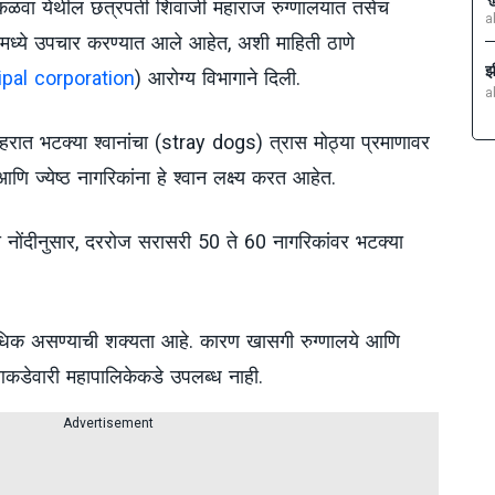
कळवा येथील छत्रपती शिवाजी महाराज रुग्णालयात तसेच
a
रांमध्ये उपचार करण्यात आले आहेत, अशी माहिती ठाणे
झ
pal corporation
) आरोग्य विभागाने दिली.
a
 शहरात भटक्या श्वानांचा (stray dogs) त्रास मोठ्या प्रमाणावर
ि ज्येष्ठ नागरिकांना हे श्वान लक्ष्य करत आहेत.
या नोंदीनुसार, दररोज सरासरी 50 ते 60 नागरिकांवर भटक्या
अधिक असण्याची शक्यता आहे. कारण खासगी रुग्णालये आणि
 आकडेवारी महापालिकेकडे उपलब्ध नाही.
Advertisement