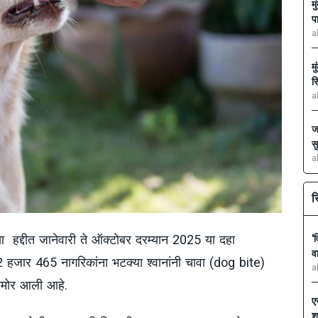
म
प
a
म
स
a
ज
स
a
स
ा हद्दीत जानेवारी ते ऑक्टोबर दरम्यान 2025 या दहा
'
व
2 हजार 465 नागरिकांना भटक्या श्वानांनी चावा (dog bite)
a
समोर आली आहे.
ए
श