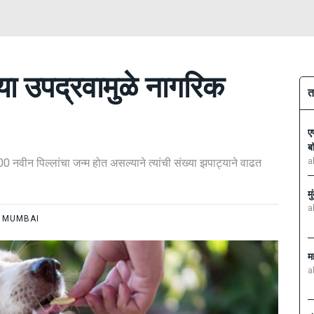
च्या उपद्रवामुळे नागरिक
त
ए
ब
300 नवीन पिल्लांचा जन्म होत असल्याने त्यांची संख्या झपाट्याने वाढत
a
म
a
MUMBAI
म
a