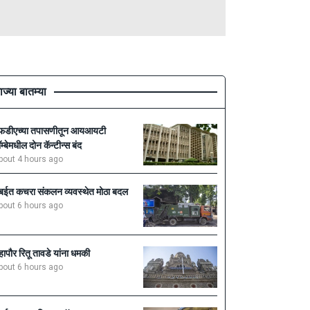
ाज्या बातम्या
फडीएच्या तपासणीतून आयआयटी
ॉम्बेमधील दोन कॅन्टीन्स बंद
bout 4 hours ago
ुंबईत कचरा संकलन व्यवस्थेत मोठा बदल
bout 6 hours ago
हापौर रितू तावडे यांना धमकी
bout 6 hours ago