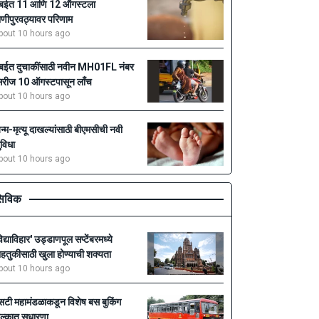
ुंबईत 11 आणि 12 ऑगस्टला
ाणीपुरवठ्यावर परिणाम
bout 10 hours ago
ुंबईत दुचाकींसाठी नवीन MH01FL नंबर
िरीज 10 ऑगस्टपासून लाँच
bout 10 hours ago
न्म-मृत्यू दाखल्यांसाठी बीएमसीची नवी
ुविधा
bout 10 hours ago
िविक
विद्याविहार' उड्डाणपूल सप्टेंबरमध्ये
ाहतुकीसाठी खुला होण्याची शक्यता
bout 10 hours ago
सटी महामंडळाकडून विशेष बस बुकिंग
ुल्कात सुधारणा