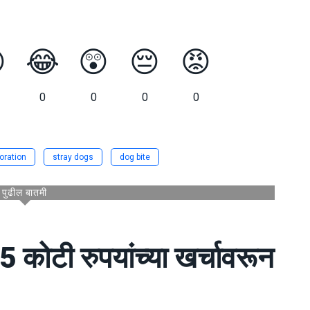

😂
😲
😔
😡
0
0
0
0
oration
stray dogs
dog bite
पुढील बातमी
5 कोटी रुपयांच्या खर्चावरून