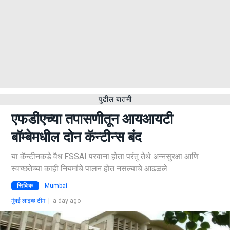
पुढील बातमी
एफडीएच्या तपासणीतून आयआयटी
बॉम्बेमधील दोन कॅन्टीन्स बंद
या कॅन्टीनकडे वैध FSSAI परवाना होता परंतु तेथे अन्नसुरक्षा आणि
स्वच्छतेच्या काही नियमांचे पालन होत नसल्याचे आढळले.
सिविक
Mumbai
मुंबई लाइव्ह टीम
|
a day ago