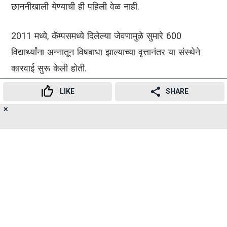
छाननीखाली येण्याची ही पहिली वेळ नाही.
2011 मध्ये, कॅम्पसमध्ये दिलेल्या जेवणामुळे सुमारे 600
विद्यार्थ्यांना अन्नातून विषबाधा झाल्याच्या वृत्तानंतर या संस्थेने
कारवाई सुरू केली होती.
LIKE
SHARE
महाराष्ट्रातील शैक्षणिक संस्थांमधील अन्न सुरक्षा मानकांवर वाढीव
✕
देखरेख ठेवली जात असतानाच ही ताजी तपासणी होत आहे.
19
👍
😍
😂
😲
😔
😡
SHARES
एफडीएने म्हटले आहे की, स्वच्छता, अन्न हाताळणीच्या पद्धती
आणि नियामक अनुपालनाचे मूल्यांकन करण्यासाठी तपासणी केली
जात आहे आणि जिथे कुठे त्रुटी आढळतील तिथे संस्थांनी
सुधारणात्मक उपाययोजना करणे अपेक्षित आहे.
आयआयटी मुंबईने म्हटले आहे की, अंतिम अहवाल प्राप्त