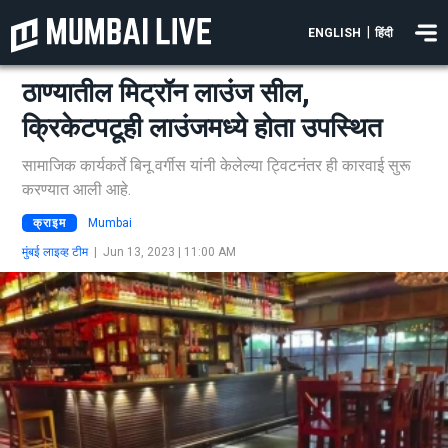
|
ENGLISH
हिंदी
ठाण्यातील मिट्रॉन लाउंज सील,
क्रिकेटपटूही लाउंजमध्ये होता उपस्थित
सामाजिक कार्यकर्ते बिनू वर्गीस यांनी केलेल्या ट्विटनंतर ही कारवाई सुरू
करण्यात आली आहे.
क्राइम
Mumbai
मुंबई लाइव्ह टीम
|
Jun 13, 2023 | 11:00 AM