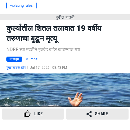
violating rules
पुढील बातमी
कुर्ल्यातील शितल तलावात 19 वर्षीय
तरुणाचा बुडून मृत्यू
NDRF च्या मदतीने मृतदेह बाहेर काढण्यात यश
क्राइम
Mumbai
मुंबई लाइव्ह टीम
|
Jul 17, 2026 | 08:43 PM
LIKE
SHARE
19
👍
😍
😂
😲
😔
😡