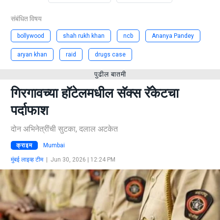
संबंधित विषय
bollywood
shah rukh khan
ncb
Ananya Pandey
aryan khan
raid
drugs case
पुढील बातमी
गिरगावच्या हॉटेलमधील सॅक्स रॅकेटचा
पर्दाफाश
दोन अभिनेत्रींची सुटका, दलाल अटकेत
क्राइम
Mumbai
मुंबई लाइव्ह टीम
|
Jun 30, 2026 | 12:24 PM