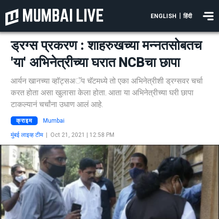
|
ENGLISH
हिंदी
ड्रग्स प्रकरण : शाहरुखच्या मन्नतसोबतच
'या' अभिनेत्रीच्या घरात NCBचा छापा
आर्यन खानच्या व्हॉट्सअॅप चॅटमध्ये तो एका अभिनेत्रीशी ड्रग्सवर चर्चा
करत होता असा खुलासा केला होता. आता या अभिनेत्रीच्या घरी छापा
टाकल्यानं चर्चांना उधाण आलं आहे.
क्राइम
Mumbai
मुंबई लाइव्ह टीम
|
Oct 21, 2021 | 12:58 PM