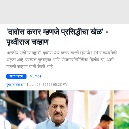
‘दावोस करार म्हणजे प्रसिद्धीचा खेळ’ -
पृथ्वीराज चव्हाण
भारतीय उद्योगसमूहांशी दावोस येथे करार करणे म्हणजे FDI संकल्पनेची
थट्टा आहे. प्रत्यक्ष गुंतवणूक आणि रोजगारनिर्मितीचा हिशोब द्या, अशी
मागणी चव्हाण यांनी केली आहे.
सत्ताकारण
Mumbai
मुंबई लाइव्ह टीम
|
Jan 27, 2026 | 05:23 PM