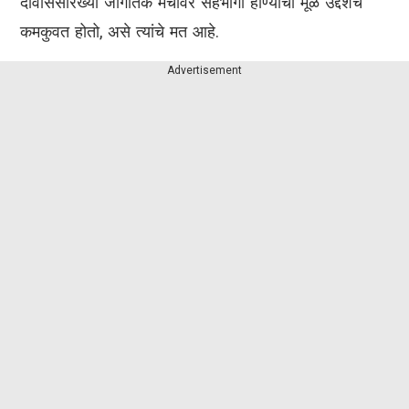
दावोससारख्या जागतिक मंचावर सहभागी होण्याचा मूळ उद्देशच
कमकुवत होतो, असे त्यांचे मत आहे.
Advertisement