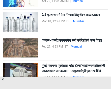
Apr 20, 11:36 AM IST
|
Mumbai
रेल्वे प्रशासनाने रेल नीरच्या विक्रीवर आळा घातला
Mar 10, 12:43 PM IST
|
Mumbai
पनवेल–कर्जत उपनगरीय रेल्वे कॉरिडॉरचे काम वेगात
Feb 27, 4:53 PM IST
|
Mumbai
मुंबई महानगर प्रदेशात 'पॉड टॅक्सी'साठी नगरपालिकांनी
आराखडा तयार करावा - उपमुख्यमंत्री एकनाथ शिंदे
Feb 16, 11:51 AM IST
|
Mumbai
✕
FIRST
1
2
3
4
5
LAST
About Us
Privacy Policy
Terms of Use
Feedback
Contact Us