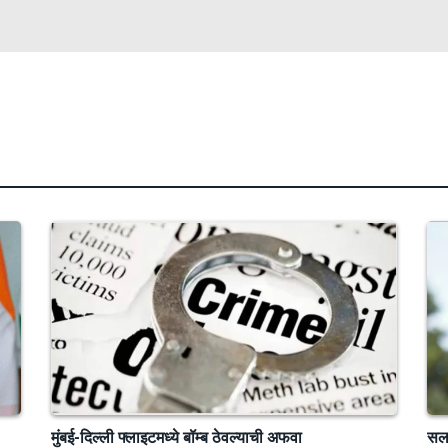
मुंबई-दिल्ली फ्लाइटमध्ये बॉम्ब ठेवल्याची अफवा
सलम