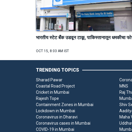
भारतीय स्टेट बँक उडवून टाकू, पाकिस्तानातून धमकीचा फ
OCT 15, 8:03 AM IST
TRENDING TOPICS
Sharad Pawar
Corona
Coastal Road Project
MNS
Cricket in Mumbai
Raj Th
Rajesh Tope
Mumbai
Containment Zones in Mumbai
Shiv S
Lockdown in Mumbai
Aadity
Coronavirus in Dharavi
Maha V
Coronavirus cases in Mumbai
Uddha
COVID-19 in Mumbai
Mumba