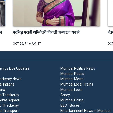
ोन
प्रसिद्ध मराठी अभिनेत्री दिपाली सय्यदला धमकी
पंत
OCT 20, 7:16 AM IST
OCT
virus Live Updates
Mumbai Politics News
Mumbai Roads
ackeray News
Mumbai Metro
 Indians
Mumbai Local Trains
ena
Mumbai Local
a Thackeray
Aarey
ikas Aghadi
Mumbai Police
v Thackeray
BEST Buses
i Transport
Entertainment News in Mumbai