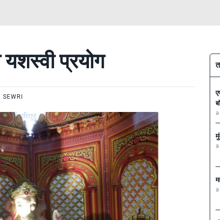
 यशस्वी प्रयोग
त
ए
SEWRI
ब
a
म
a
म
a