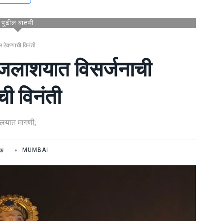
पुढील बातमी
 ठेवण्याची विनंती
गिक जलाशयात विसर्जनाची
ी विनंती
यालयात मागणी;
िक
MUMBAI