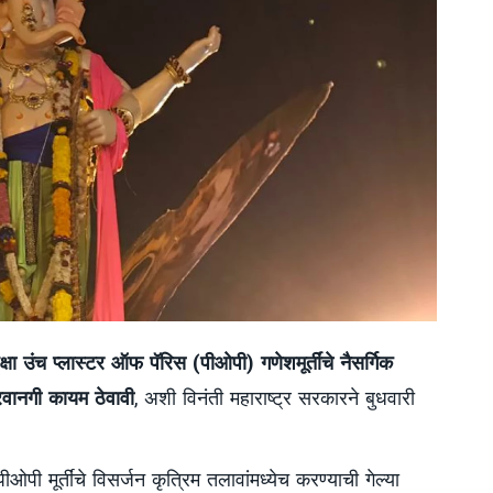
ेक्षा उंच प्लास्टर ऑफ पॅरिस (पीओपी) गणेशमूर्तींचे नैसर्गिक
वानगी कायम ठेवावी
, अशी विनंती महाराष्ट्र सरकारने बुधवारी
पीओपी मूर्तींचे विसर्जन कृत्रिम तलावांमध्येच करण्याची गेल्या