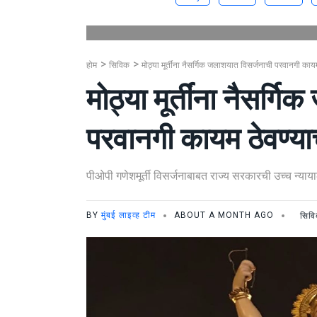
होम
सिविक
मोठ्या मूर्तींना नैसर्गिक जलाशयात विसर्जनाची परवानगी कायम
मोठ्या मूर्तींना नैसर्
परवानगी कायम ठेवण्याच
पीओपी गणेशमूर्ती विसर्जनाबाबत राज्य सरकारची उच्च न्या
BY
मुंबई लाइव्ह टीम
ABOUT A MONTH AGO
सिव