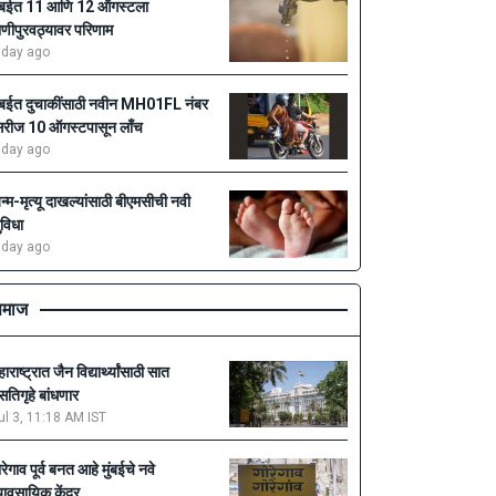
ुंबईत 11 आणि 12 ऑगस्टला
ाणीपुरवठ्यावर परिणाम
 day ago
ुंबईत दुचाकींसाठी नवीन MH01FL नंबर
िरीज 10 ऑगस्टपासून लाँच
 day ago
न्म-मृत्यू दाखल्यांसाठी बीएमसीची नवी
ुविधा
 day ago
माज
ाराष्ट्रात जैन विद्यार्थ्यांसाठी सात
सतिगृहे बांधणार
ul 3, 11:18 AM IST
ोरेगाव पूर्व बनत आहे मुंबईचे नवे
्यावसायिक केंद्र