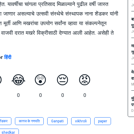
ेत. यावर्षीचा चांगला प्रतिसाद मिळाल्याने पुढील वर्षी जास्त
J
ल्या जाणार असल्याचे उत्सवी संस्थेचे संस्थापक नाना शेंडकर यांनी
ब
 मूर्ती आणि मखरांचा उपयोग सर्वांना व्हावा या संकल्पनेतून
प
J
वाजवी दरात मखरे विक्रीसाठी देण्यात आली आहेत. असेही ते
म
ग
or
हिंदी
J
म

😂
😲
😔
😡
व
M
0
0
0
0
म
प
D
शेंडकर
कागज के गणपति
Ganpati
vikhroli
paper
shedkar