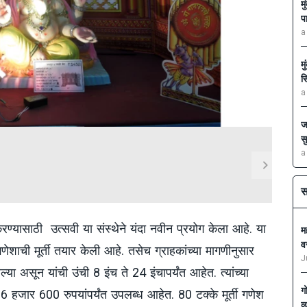
म
प
a
म
स
a
ज
स
a
स
करण्यासाठी उत्सवी या संस्थेने यंदा नवीन प्रयोग केला आहे. या
मह
व
गणेशाची मूर्ती तयार केली आहे. तसेच ग्राहकांच्या मागणीनुसार
J
वल्या असून यांची उंची 8 इंच ते 24 इंचापर्यंत आहेत. त्यांच्या
ग
हजार 600 रुपयांपर्यंत उपलब्ध आहेत. 80 टक्के मूर्ती गणेश
व