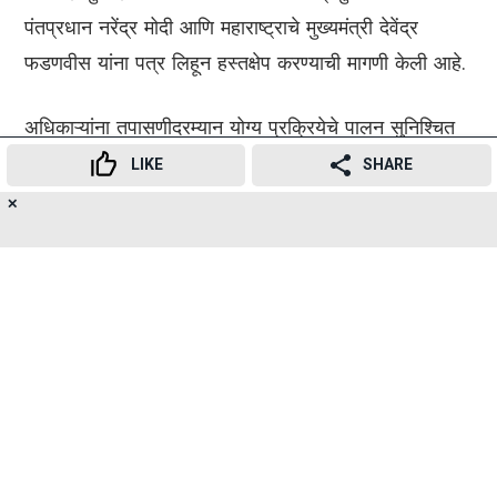
पंतप्रधान नरेंद्र मोदी आणि महाराष्ट्राचे मुख्यमंत्री देवेंद्र
फडणवीस यांना पत्र लिहून हस्तक्षेप करण्याची मागणी केली आहे.
अधिकाऱ्यांना तपासणीदरम्यान योग्य प्रक्रियेचे पालन सुनिश्चित
करण्याचे आवाहन केले आहे. आयआयटी मुंबई एफडीएच्या
LIKE
SHARE
छाननीखाली येण्याची ही पहिली वेळ नाही.
✕
16
👍
😍
😂
😲
😔
😡
SHARES
2011 मध्ये, कॅम्पसमध्ये दिलेल्या जेवणामुळे सुमारे 600
विद्यार्थ्यांना अन्नातून विषबाधा झाल्याच्या वृत्तानंतर या संस्थेने
कारवाई सुरू केली होती.
महाराष्ट्रातील शैक्षणिक संस्थांमधील अन्न सुरक्षा मानकांवर वाढीव
देखरेख ठेवली जात असतानाच ही ताजी तपासणी होत आहे.