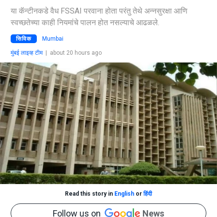
या कॅन्टीनकडे वैध FSSAI परवाना होता परंतु तेथे अन्नसुरक्षा आणि
स्वच्छतेच्या काही नियमांचे पालन होत नसल्याचे आढळले.
सिविक
Mumbai
मुंबई लाइव्ह टीम
|
about 20 hours ago
Read this story in
English
or
हिंदी
Follow us on
News