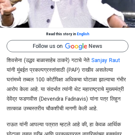
Read this story in
English
Follow us on
News
शिवसेना (उद्धव बाळासाहेब ठाकरे) गटाचे नेते
Sanjay Raut
यांनी मुंबईत प्रकल्पग्रस्तांसाठी (PAP) राखीव असलेल्या
घरांमध्ये तब्बल 100 कोटींपेक्षा अधिकचा घोटाळा झाल्याचा गंभीर
आरोप केला आहे. या संदर्भात त्यांनी थेट महाराष्ट्राचे मुख्यमंत्री
देवेंद्र फडणवीस (Devendra Fadnavis) यांना पत्र लिहून
तात्काळ उच्चस्तरीय चौकशीची मागणी केली आहे.
राऊत यांनी आपल्या पत्रात म्हटले आहे की, हा केवळ आर्थिक
घोटाळा नसून गरीब आणि प्रकल्पग्रस्त नागरिकांच्या हक्कांवर