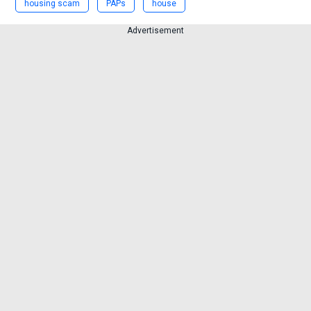
housing scam
PAPs
house
Advertisement