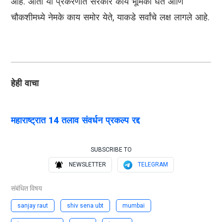
आहे. आता या प्रकरणात सरकार काय भूमिका घेते आणि
चौकशीमध्ये नेमके काय समोर येते, याकडे सर्वांचे लक्ष लागले आहे.
हेही वाचा
महाराष्ट्रात 14 तलाव संवर्धन प्रकल्प रद्द
SUBSCRIBE TO
NEWSLETTER
TELEGRAM
संबंधित विषय
sanjay raut
shiv sena ubt
mumbai