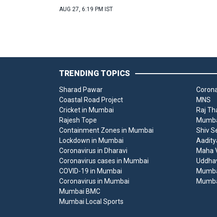
AUG 27, 6:19 PM IST
TRENDING TOPICS
Sharad Pawar
Corona
Coastal Road Project
MNS
Cricket in Mumbai
Raj Th
Rajesh Tope
Mumbai
Containment Zones in Mumbai
Shiv S
Lockdown in Mumbai
Aadity
Coronavirus in Dharavi
Maha V
Coronavirus cases in Mumbai
Uddha
COVID-19 in Mumbai
Mumba
Coronavirus in Mumbai
Mumba
Mumbai BMC
Mumbai Local Sports