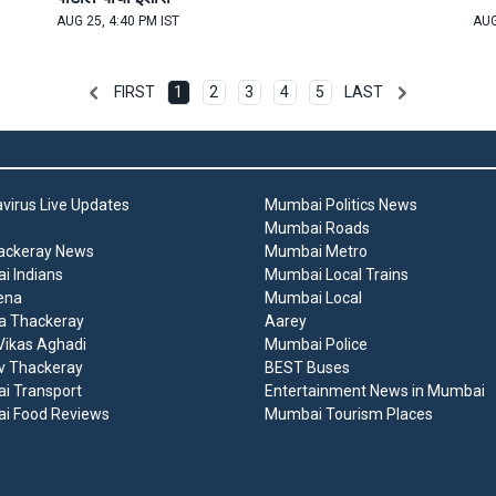
AUG 25, 4:40 PM IST
AUG
FIRST
1
2
3
4
5
LAST
virus Live Updates
Mumbai Politics News
Mumbai Roads
ackeray News
Mumbai Metro
 Indians
Mumbai Local Trains
ena
Mumbai Local
a Thackeray
Aarey
ikas Aghadi
Mumbai Police
v Thackeray
BEST Buses
i Transport
Entertainment News in Mumbai
i Food Reviews
Mumbai Tourism Places