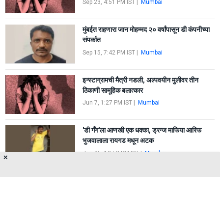
Sep 23, 4:51 PM IST
|
Mumbai
मुंबईत राहणारा जान मोहम्मद २० वर्षांपासून डी कंपनीच्या
संपर्कात
Sep 15, 7:42 PM IST
|
Mumbai
इन्स्टाग्रामची मैत्री नडली, अल्पवयीन मुलीवर तीन
ठिकाणी सामूहिक बलात्कार
Jun 7, 1:27 PM IST
|
Mumbai
'डी गँग'ला आणखी एक धक्का, ड्रग्ज माफिया आरिफ
भुजवालाला रायगड मधून अटक
Jan 25, 12:52 PM IST
|
Mumbai
✕
FIRST
1
2
3
LAST
About Us
Privacy Policy
Terms of Use
Feedback
Contact Us