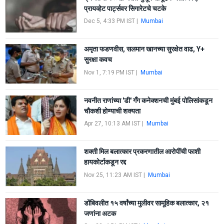
प्रायव्हेट पार्ट्सवर सिगारेटचे चटके
Dec 5, 4:33 PM IST
|
Mumbai
अमृता फडणवीस, सलमान खानच्या सुरक्षेत वाढ, Y+
सुरक्षा कवच
Nov 1, 7:19 PM IST
|
Mumbai
नवनीत राणांच्या 'डी' गँग कनेक्शनची मुंबई पोलिसांकडून
चौकशी होण्याची शक्यता
Apr 27, 10:13 AM IST
|
Mumbai
शक्ती मिल बलात्कार प्रकरणातील आरोपींची फाशी
हायकोर्टाकडून रद्द
Nov 25, 11:23 AM IST
|
Mumbai
डोंबिवलीत १५ वर्षांच्या मुलीवर सामूहिक बलात्कार, २१
जणांना अटक