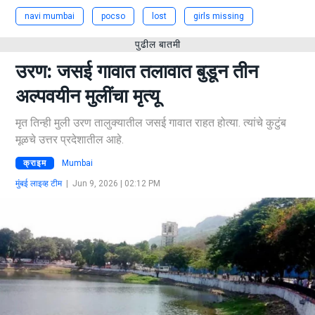
navi mumbai
pocso
lost
girls missing
पुढील बातमी
उरण: जसई गावात तलावात बुडून तीन
अल्पवयीन मुलींचा मृत्यू
मृत तिन्ही मुली उरण तालुक्यातील जसई गावात राहत होत्या. त्यांचे कुटुंब
मूळचे उत्तर प्रदेशातील आहे.
क्राइम
Mumbai
मुंबई लाइव्ह टीम
|
Jun 9, 2026 | 02:12 PM