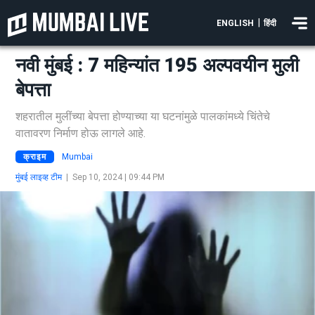
|
ENGLISH
हिंदी
नवी मुंबई : 7 महिन्यांत 195 अल्पवयीन मुली
बेपत्ता
शहरातील मुलींच्या बेपत्ता होण्याच्या या घटनांमुळे पालकांमध्ये चिंतेचे
वातावरण निर्माण होऊ लागले आहे.
क्राइम
Mumbai
मुंबई लाइव्ह टीम
|
Sep 10, 2024 | 09:44 PM