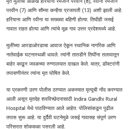
मृत मुलींची ओळख हरियाना रमजान परवीन (8), रवीना रमजान
परवीन (7) आणि सौम्या कन्हैया प्रजापती (13) अशी झाली आहे.
हरियाना आणि रवीना या सख्ख्या बहिणी होत्या. तिघीही जसई
गावात राहत होत्या आणि त्यांचे मूळ गाव उत्तर प्रदेशमध्ये आहे.
मुलींच्या आरडाओरडाचा आवाज ऐकून स्थानिक नागरिक आणि
नातेवाईक घटनास्थळी धावले. त्यांनी तातडीने तिघींना तलावातून
बाहेर काढून जवळच्या रुग्णालयात दाखल केले. मात्र, डॉक्टरांनी
तपासणीनंतर त्यांना मृत घोषित केले.
या प्रकरणी उरण पोलीस ठाण्यात अकस्मात मृत्यूची नोंद करण्यात
आली असून मृतदेह शवविच्छेदनासाठी Indira Gandhi Rural
Hospital येथे पाठविण्यात आले आहेत. पोलिसांकडून पुढील
तपास सुरू आहे. या दुर्दैवी घटनेमुळे जसई गावासह संपूर्ण उरण
परिसरात शोककळा पसरली आहे.