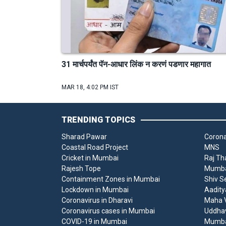
31 मार्चपर्यंत पॅन-आधार लिंक न करणं पडणार महागात
MAR 18, 4:02 PM IST
TRENDING TOPICS
Sharad Pawar
Corona
Coastal Road Project
MNS
Cricket in Mumbai
Raj Th
Rajesh Tope
Mumbai
Containment Zones in Mumbai
Shiv S
Lockdown in Mumbai
Aadity
Coronavirus in Dharavi
Maha V
Coronavirus cases in Mumbai
Uddha
COVID-19 in Mumbai
Mumba