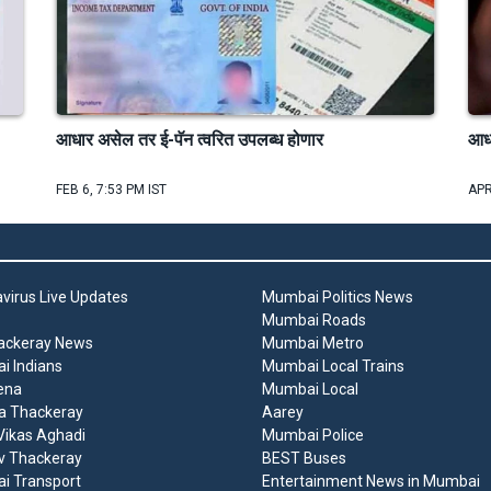
आधार असेल तर ई-पॅन त्वरित उपलब्ध होणार
आधा
FEB 6, 7:53 PM IST
APR
virus Live Updates
Mumbai Politics News
Mumbai Roads
ackeray News
Mumbai Metro
 Indians
Mumbai Local Trains
ena
Mumbai Local
a Thackeray
Aarey
ikas Aghadi
Mumbai Police
v Thackeray
BEST Buses
i Transport
Entertainment News in Mumbai