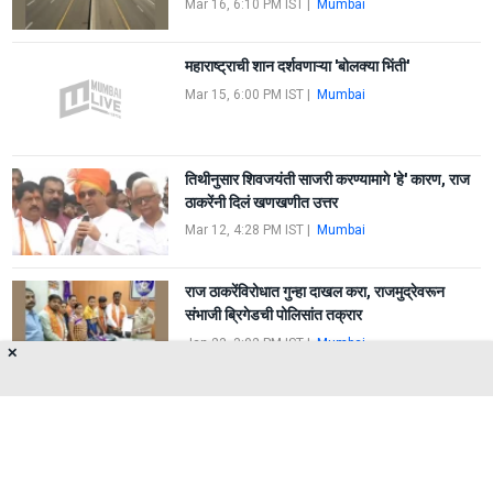
Mar 16, 6:10 PM IST
|
Mumbai
महाराष्ट्राची शान दर्शवणाऱ्या 'बोलक्या भिंती'
Mar 15, 6:00 PM IST
|
Mumbai
तिथीनुसार शिवजयंती साजरी करण्यामागे 'हे' कारण, राज
ठाकरेंनी दिलं खणखणीत उत्तर
Mar 12, 4:28 PM IST
|
Mumbai
राज ठाकरेंविरोधात गुन्हा दाखल करा, राजमुद्रेवरून
संभाजी ब्रिगेडची पोलिसांत तक्रार
Jan 23, 3:02 PM IST
|
Mumbai
✕
FIRST
1
2
LAST
About Us
Privacy Policy
Terms of Use
Feedback
Contact Us