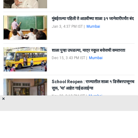
मुंबईतल्या पहिली ते आठवीच्या शाळा ३१ जानेवारीपर्यंत बंद
Jan 3, 4:37 PM IST
|
Mumbai
शाळा पुन्हा उघडल्या, मात्र स्कूल बसेसची कमतरता
Dec 15, 3:43 PM IST
|
Mumbai
School Reopen : राज्यातील शाळा १ डिसेंबरपासूनच
सुरू, 'या' आहेत गाईडलाईन्स
Nov 29, 8:18 PM IST
|
Mumbai
✕
FIRST
1
2
LAST
About Us
Privacy Policy
Terms of Use
Feedback
Contact Us