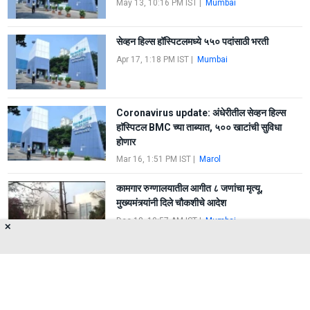
May 13, 10:16 PM IST
|
Mumbai
सेव्हन हिल्स हॉस्पिटलमध्ये ५५० पदांसाठी भरती
Apr 17, 1:18 PM IST
|
Mumbai
Coronavirus update: अंधेरीतील सेव्हन हिल्स
हाॅस्पिटल BMC च्या ताब्यात, ५०० खाटांची सुविधा
होणार
Mar 16, 1:51 PM IST
|
Marol
कामगार रुग्णालयातील आगीत ८ जणांचा मृत्यू,
मुख्यमंत्र्यांनी दिले चौकशीचे आदेश
Dec 18, 10:57 AM IST
|
Mumbai
✕
FIRST
1
2
LAST