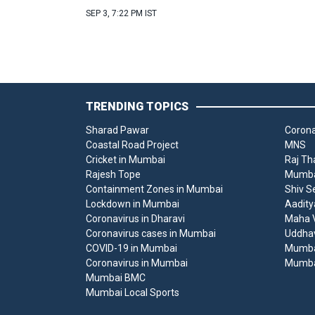
SEP 3, 7:22 PM IST
TRENDING TOPICS
Sharad Pawar
Corona
Coastal Road Project
MNS
Cricket in Mumbai
Raj Th
Rajesh Tope
Mumbai
Containment Zones in Mumbai
Shiv S
Lockdown in Mumbai
Aadity
Coronavirus in Dharavi
Maha V
Coronavirus cases in Mumbai
Uddha
COVID-19 in Mumbai
Mumba
Coronavirus in Mumbai
Mumba
Mumbai BMC
Mumbai Local Sports