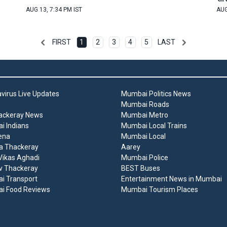
AUG 13, 7:34 PM IST
AUG
FIRST
1
2
3
4
5
LAST
virus Live Updates
Mumbai Politics News
Mumbai Roads
ackeray News
Mumbai Metro
 Indians
Mumbai Local Trains
ena
Mumbai Local
a Thackeray
Aarey
ikas Aghadi
Mumbai Police
v Thackeray
BEST Buses
i Transport
Entertainment News in Mumbai
i Food Reviews
Mumbai Tourism Places