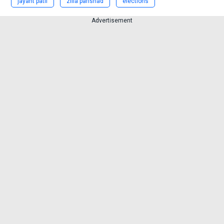
jayant patil
zilla parishad
elections
Advertisement