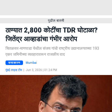
पुढील बातमी
ठाण्यात 2,800 कोटींचा TDR घोटाळा?
जितेंद्र आव्हाडांचा गंभीर आरोप
चितळसर-माणपाडा येथील संजय गांधी राष्ट्रीय उद्यानालगतच्या 193
एकर जमिनीच्या व्यवहारावरून राजकीय वाद
सत्ताकारण
Mumbai
मुंबई लाइव्ह टीम
|
Jun 3, 2026 | 01:24 PM