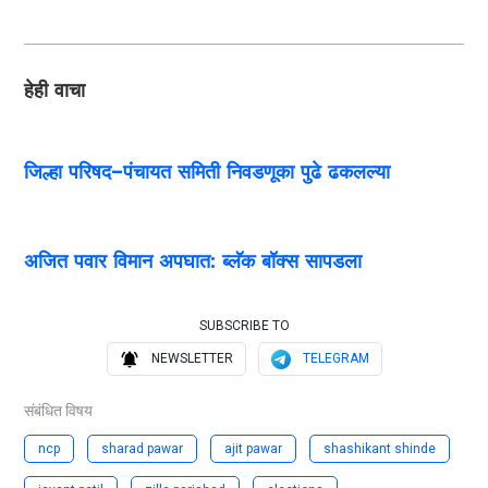
हेही वाचा
जिल्हा परिषद–पंचायत समिती निवडणूका पुढे ढकलल्या
अजित पवार विमान अपघात: ब्लॅक बॉक्स सापडला
SUBSCRIBE TO
NEWSLETTER
TELEGRAM
संबंधित विषय
ncp
sharad pawar
ajit pawar
shashikant shinde