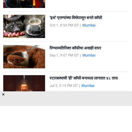
'इथं' प्राण्यांच्या विष्ठेपासून बनते कॉफी
Oct 1, 8:50 PM IST
|
Mumbai
पिण्याव्यतिरिक्त कॉफीचा असाही वापर
Sep 1, 9:07 PM IST
|
Mumbai
स्टारबक्सची 'ही' कॉफी बनायला लागतात ४८ तास
Jul 5, 5:19 PM IST
|
Mumbai
✕
FIRST
1
2
LAST
About Us
Privacy Policy
Terms of Use
Feedback
Contact Us