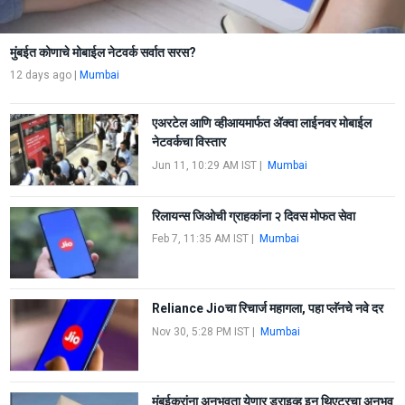
मुंबईत कोणाचे मोबाईल नेटवर्क सर्वात सरस?
12 days ago
|
Mumbai
एअरटेल आणि व्हीआयमार्फत ॲक्वा लाईनवर मोबाईल
नेटवर्कचा विस्तार
Jun 11, 10:29 AM IST
|
Mumbai
रिलायन्स जिओची ग्राहकांना २ दिवस मोफत सेवा
Feb 7, 11:35 AM IST
|
Mumbai
Reliance Jioचा रिचार्ज महागला, पहा प्लॅनचे नवे दर
Nov 30, 5:28 PM IST
|
Mumbai
मुंबईकरांना अनुभवता येणार ड्राइव्ह इन थिएटरचा अनुभव