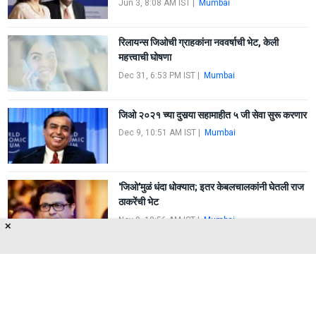
Jun 3, 8:08 AM IST
|
Mumbai
रिलायन्स जिओची ग्राहकांना नववर्षाची भेट, केली
महत्त्वाची घोषणा
Dec 31, 6:53 PM IST
|
Mumbai
जिओ २०२१ च्या दुसर्‍या सहामाहीत ५ जी सेवा सुरू करणार
Dec 9, 10:51 AM IST
|
Mumbai
'जिओ'मुळं धंदा धोक्यात; इतर केबलचालकांनी घेतली राज
ठाकरेंची भेट
Nov 9, 10:56 AM IST
|
Mumbai
✕
FIRST
1
2
3
LAST
About Us
Privacy Policy
Terms of Use
Feedback
Contact Us