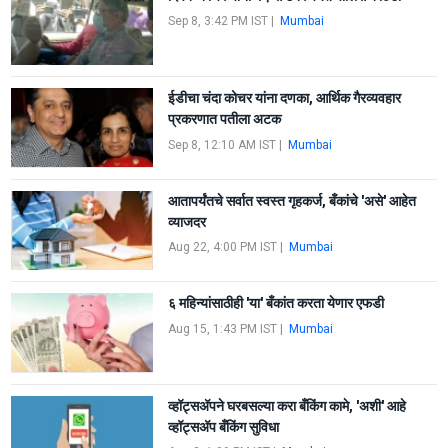
Sep 8, 3:42 PM IST
|
Mumbai
ईडीचा चंदा कोचर यांना दणका, आर्थिक गैरव्यवहार
प्रकरणात पतीला अटक
Sep 8, 12:10 AM IST
|
Mumbai
आतापर्यंतचे सर्वात स्वस्त गृहकर्ज, बँकांचे 'असे' आहेत
व्याजदर
Aug 22, 4:00 PM IST
|
Mumbai
६ महिन्यांसाठीही 'या' बँकांत करता येणार एफडी
Aug 15, 1:43 PM IST
|
Mumbai
व्हॉट्सअ‍ॅपने घरबसल्या करा बँकिंग कामे, 'अशी' आहे
व्हॉट्सअ‍ॅप बँकिंग सुविधा