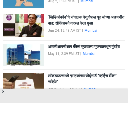
Aug 2, 1:09 PM IST
|
Mumbai
‘व्हिडिओकॉन’चे संचालक वेणुगोपाल धूत यांच्या अडचणीत
वाढ; सीबीआयने दाखल केला गुन्हा
Jun 24, 12:43 AM IST
|
Mumbai
आयसीआयसीआय बँकेचं मुख्यालय गुजरातमधून मुंबईत
May 11, 2:39 PM IST
|
Mumbai
लॉकडाऊनमध्ये ग्राहकांच्या सोईसाठी ‘व्हॉईस बँकिंग
सर्व्हिस’
Apr 21, 10:59 AM IST
|
Mumbai
✕
FIRST
1
2
LAST
About Us
Privacy Policy
Terms of Use
Feedback
Contact Us